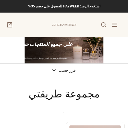
خطي
استخدم الرمز: PAYWEEK للحصول على خصم 35%
لى
حتوي
Aroma360
التنقل
على جميع المنتجات
خصم 35%
أسبوع الدفع
الرمز:
تخفيضات المتجر
*ينطبق هذا الرمز فقط على الشموع ومعطرات الجو وموزعات العطور المصنوعة من القصب.
فرز حسب
مجموعة طريقتي
1