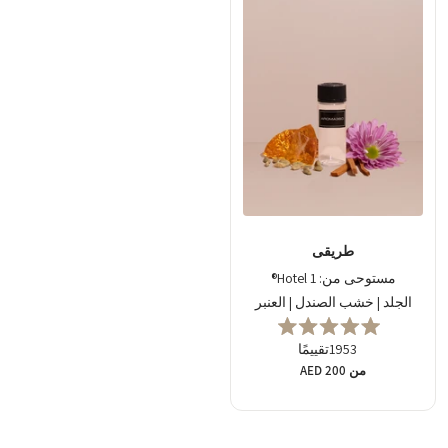
طريقى
مستوحى من: 1 Hotel®
الجلد | خشب الصندل | العنبر
حاصل
1953
تقييمًا
على
تقييم
من AED 200
السعر
4.9
العادي
من
5
نجوم