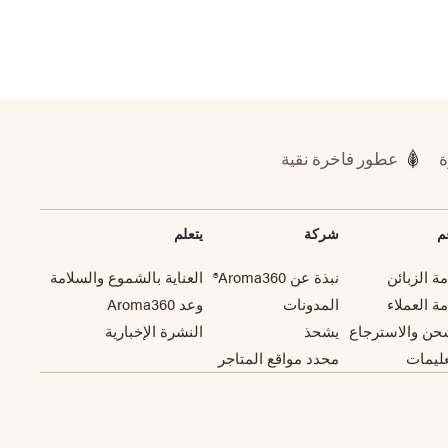
ة
عطور فاخرة نقية
م
شركة
يتعلم
ة الزبائن
نبذة عن Aroma360®
العناية بالشموع والسلامة
ة العملاء
المدونات
وعد Aroma360
حن والاسترجاع
يشحذ
النشرة الإخبارية
عليمات
محدد مواقع المتاجر