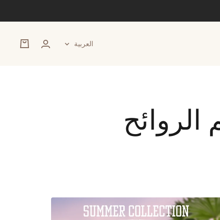
اللغة
العربية
الروائح