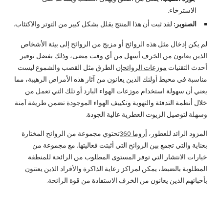
الاسترخاء.
الصنوبر:
لقد ثبت أن هذا المنتج يقلل بشكل كبير من التوتر والاكتئاب.
لم يكن إدخال مثل هذه الروائح أو مزيج من الروائح إلى بيئة الأشخاص
الذين يعانون من الخرف أسهل من أي وقت مضى، وذلك بفضل توفير
أحدث التقنيات
موزعات الروائح
إن الطرق مثل القصب والشموع ليست
مناسبة في محيط أولئك الذين يعانون من آثار هذه الأمراض الرهيبة، مما
يعني أن سهولة استخدام موزعات الهواء البارد أو تلك التي تعمل من
خلال أنظمة التدفئة والتهوية وتكييف الهواء الموجودة تضمن طريقة آمنة
وسهلة لتوصيل الزيوت العطرية عالية الجودة.
المزود الرائد للعطور،
أروما 360
تحتوي مجموعة من الروائح المختارة
بعناية والتي تجمع بين الروائح التي أثبتت فعاليتها. مع مجموعة من
خيارات الانتشار التي توفر المستوى المطلوب من الرائحة للمنطقة
المطلوبة بالضبط، يمكن لمراكز رعاية الذاكرة والأفراد الذين يعتنون
بأحبائهم الذين يعانون من الخرف الاستفادة من قوة الرائحة.