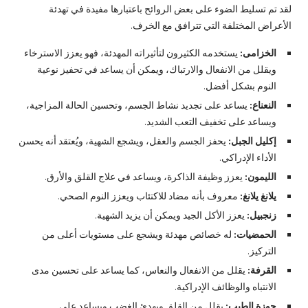
لقد تم تسليط الضوء على بعض الروائح باعتبارها مفيدة في تهدئة
الأعراض المختلفة التي تترافق مع الخرف.
الخزامى:
يستخدمه الكثيرون لتأثيراته المهدئة، فهو يعزز الاسترخاء
ويقلل من الانفعال والارتباك، ويمكن أن يساعد في تحفيز نوعية
النوم بشكل أفضل.
النعناع:
يساعد على تجديد نشاط الجسم، وتحسين الحالة المزاجية،
ويساعد على تخفيف التعب الشديد.
إكليل الجبل:
يحفز الجسم والعقل، ويشجع الشهية، ويُعتقد أنه يحسن
الأداء الإدراكي.
الليمون:
يعزز وظيفة الذاكرة، ويساعد في علاج القلق والأرق.
يلانغ يلانغ:
معروف بأنه مضاد للاكتئاب ويعزز النوم الصحي.
زنجبيل:
يعزز الأكل الجيد ويمكن أن يزيد الشهية.
الحمضيات:
له خصائص مهدئة ويشجع على مستويات أعلى من
التركيز.
القرفة:
يقلل من الانفعال والنعاس، كما يساعد على تحسين مدى
الانتباه والوظائف الإدراكية.
جوزة الطيب:
يقلل من القلق ويهدئ الغضب ويساعد على