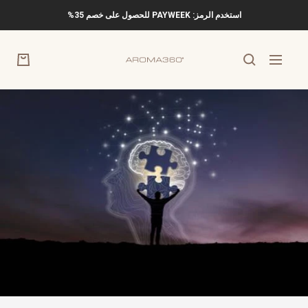
خطي
استخدم الرمز: PAYWEEK للحصول على خصم 35%
لى
حتوي
Aroma360
التنقل