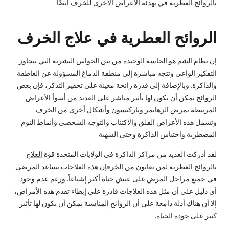
بالروائح العطرية في تهدئة الأعراض الأخرى للخرف أيضًا.
الروائح العطرية في علاج الخرف
إن نظام الشم هو الحاسة الوحيدة من بين الحواس البشرية التي تتجاوز
التفكير الواعي وتتجه مباشرة إلى منطقة الدماغ المسؤولة عن العاطفة
والذاكرة. وبالإضافة إلى قدرة رائحة معينة على تحفيز التذكر، فإن بعض
الروائح يمكن أن يكون لها تأثير مباشر على العديد من أسوأ الأعراض
المرتبطة بمرض الزهايمر وباركنسون وأشكال أخرى من الخرف.
وتشمل هذه الأعراض القلق والاكتئاب والتوجه الشخصي وأنماط النوم
المضطربة واحتباس الذاكرة وحتى الشهية.
لقد أدركت العديد من مراكز الذاكرة في الولايات المتحدة قوة
العلاج
بالروائح العطرية لمن يعانون من الخرف
إن هذه العلاجات تساعد المرضى
في جميع مراحل المرض على عيش حياة أكثر إشباعاً. ورغم عدم وجود
أي دليل على أن مثل هذه العلاجات قادرة على إبطاء تقدم هذه الأمراض،
إلا أن هناك أدلة دامغة على أن الروائح المناسبة يمكن أن يكون لها تأثير
كبير على جودة الحياة.